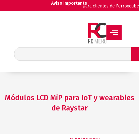
Ir
Aviso importante
para clientes de Ferroxcube
al
contenido
Buscar
Módulos LCD MiP para IoT y wearables
de Raystar