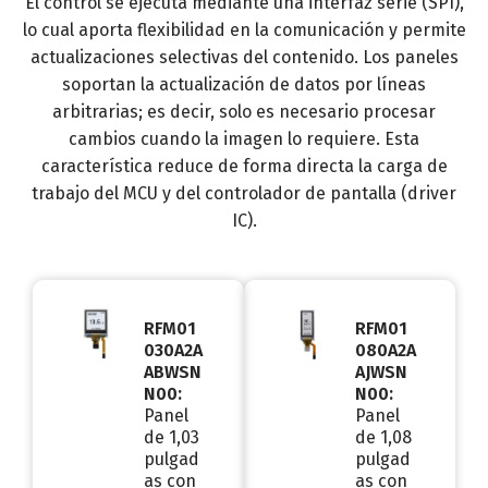
El control se ejecuta mediante una interfaz serie (SPI),
lo cual aporta flexibilidad en la comunicación y permite
actualizaciones selectivas del contenido. Los paneles
soportan la actualización de datos por líneas
arbitrarias; es decir, solo es necesario procesar
cambios cuando la imagen lo requiere. Esta
característica reduce de forma directa la carga de
trabajo del MCU y del controlador de pantalla (driver
IC).
RFM01
RFM01
030A2A
080A2A
ABWSN
AJWSN
N00:
N00:
Panel
Panel
de 1,03
de 1,08
pulgad
pulgad
as con
as con