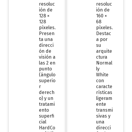
resoluc
resoluc
ión de
ión de
128 ×
160 ×
128
68
píxeles.
píxeles.
Presen
Destac
ta una
a por
direcci
su
ón de
arquite
visión a
ctura
las 2 en
Normal
punto
ly
(ángulo
White
superio
con
r
caracte
derech
rísticas
o) y un
ligeram
tratami
ente
ento
transmi
superfi
sivas y
cial
una
HardCo
direcci