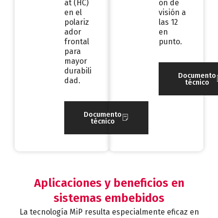
at (HC)
ón de
en el
visión a
polariz
las 12
ador
en
frontal
punto.
para
mayor
durabili
Documento
dad.
técnico
Documento
técnico
Aplicaciones y beneficios en
sistemas embebidos
La tecnología MiP resulta especialmente eficaz en