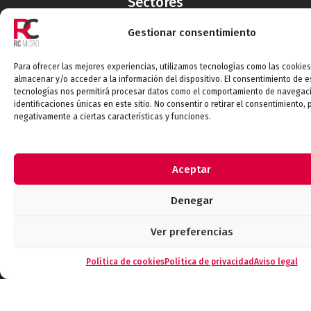
Sectores
Potencia/Energía
Gestionar consentimiento
Automoción
Electromedicina
Para ofrecer las mejores experiencias, utilizamos tecnologías como las cookie
Electrónica de consumo
almacenar y/o acceder a la información del dispositivo. El consentimiento de e
tecnologías nos permitirá procesar datos como el comportamiento de navegaci
Defensa/Aeroespacial
identificaciones únicas en este sitio. No consentir o retirar el consentimiento,
loT
negativamente a ciertas características y funciones.
Industrial
Aceptar
Categorías
Denegar
Baterias
Conexionado
Ver preferencias
Electromecácnicos
Política de cookies
Política de privacidad
Aviso legal
Pasivos
EMI-RFI
Semiconductores