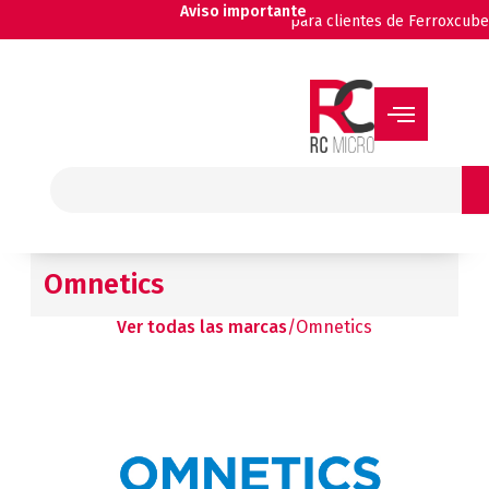
Ir
Aviso importante
para clientes de Ferroxcube
al
contenido
Buscar
Omnetics
Ver todas las marcas
/
Omnetics