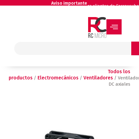
Ir
Aviso importante
para clientes de Ferroxcube
al
contenido
Buscar
Todos los
productos
Electromecánicos
Ventiladores
/
/
/ Ventilado
DC axiales