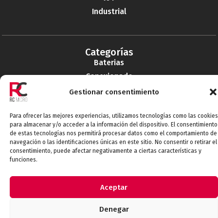
Industrial
Categorías
Baterias
Conexionado
Electromecácnicos
Gestionar consentimiento
Pasivos
Para ofrecer las mejores experiencias, utilizamos tecnologías como las cookies
EMI-RFI
para almacenar y/o acceder a la información del dispositivo. El consentimiento
Semiconductores
de estas tecnologías nos permitirá procesar datos como el comportamiento de
navegación o las identificaciones únicas en este sitio. No consentir o retirar el
Telecomunicaciones
consentimiento, puede afectar negativamente a ciertas características y
funciones.
Conecta con nosotros
Aceptar
Denegar