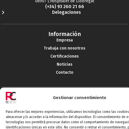
08907 L’Hospitalet de Llobregat
(+34) 93 260 21 66
Delegaciones
Información
Empresa
Trabaja con nosotros
Certificaciones
Noticias
Contacto
Sectores
Gestionar consentimiento
Potencia/Energía
Automoción
Para ofrecer las mejores experiencias, utilizamos tecnologías como las cookie
almacenar y/o acceder a la información del dispositivo. El consentimiento de e
Electromedicina
tecnologías nos permitirá procesar datos como el comportamiento de navegaci
Electrónica de consumo
identificaciones únicas en este sitio. No consentir o retirar el consentimiento,