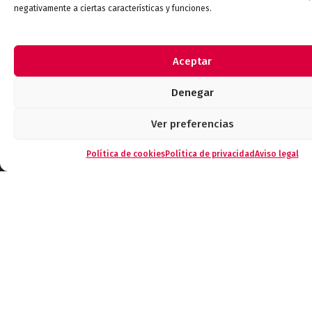
negativamente a ciertas características y funciones.
Defensa/Aeroespacial
loT
Industrial
Aceptar
Denegar
Categorías
Ver preferencias
Baterias
Conexionado
Política de cookies
Política de privacidad
Aviso legal
Electromecácnicos
Pasivos
EMI-RFI
Semiconductores
Telecomunicaciones
Conecta con nosotros