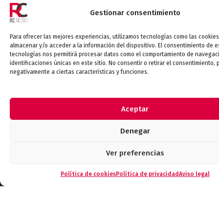
Automoción
Gestionar consentimiento
Electromedicina
Electrónica de consumo
Para ofrecer las mejores experiencias, utilizamos tecnologías como las cookie
Defensa/Aeroespacial
almacenar y/o acceder a la información del dispositivo. El consentimiento de e
tecnologías nos permitirá procesar datos como el comportamiento de navegaci
loT
identificaciones únicas en este sitio. No consentir o retirar el consentimiento,
Industrial
negativamente a ciertas características y funciones.
Aceptar
Categorías
Baterias
Denegar
Conexionado
Electromecácnicos
Ver preferencias
Pasivos
Política de cookies
Política de privacidad
Aviso legal
EMI-RFI
Semiconductores
Telecomunicaciones